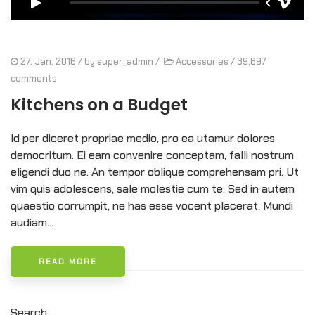
27. Jan. 2016
/ by
super_admin
/
Accessories
/
39,697
comments
Kitchens on a Budget
Id per diceret propriae medio, pro ea utamur dolores
democritum. Ei eam convenire conceptam, falli nostrum
eligendi duo ne. An tempor oblique comprehensam pri. Ut
vim quis adolescens, sale molestie cum te. Sed in autem
quaestio corrumpit, ne has esse vocent placerat. Mundi
audiam...
READ MORE
Search