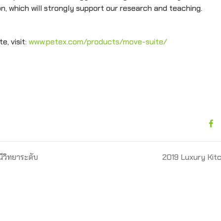
n, which will strongly support our research and teaching.
, visit:
www.petex.com/products/move-suite/
ีวิทยาระดับ
2019 Luxury Kit