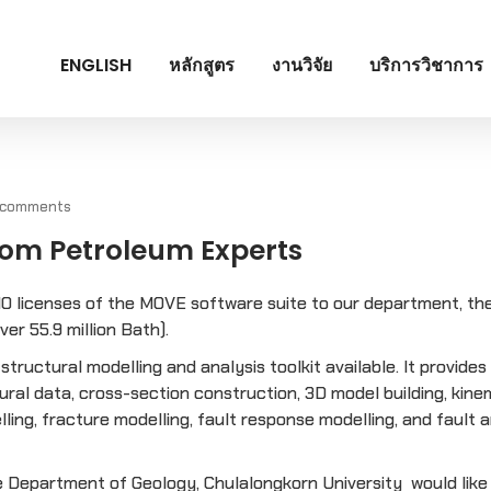
ENGLISH
หลักสูตร
งานวิจัย
บริการวิชาการ
 comments
om Petroleum Experts
0 licenses of the MOVE software suite to our department, th
er 55.9 million Bath).
ructural modelling and analysis toolkit available. It provides
ural data, cross-section construction, 3D model building, kine
ling, fracture modelling, fault response modelling, and fault 
 Department of Geology, Chulalongkorn University would like