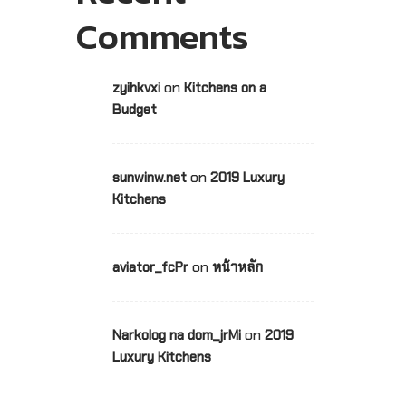
Comments
on
zyihkvxi
Kitchens on a
Budget
on
sunwinw.net
2019 Luxury
Kitchens
on
aviator_fcPr
หน้าหลัก
on
Narkolog na dom_jrMi
2019
Luxury Kitchens