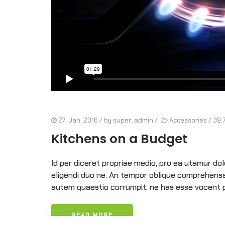
27. Jan. 2016
/ by
super_admin
/
Accessories
/
39,
Kitchens on a Budget
Id per diceret propriae medio, pro ea utamur d
eligendi duo ne. An tempor oblique comprehensam
autem quaestio corrumpit, ne has esse vocent p
READ MORE