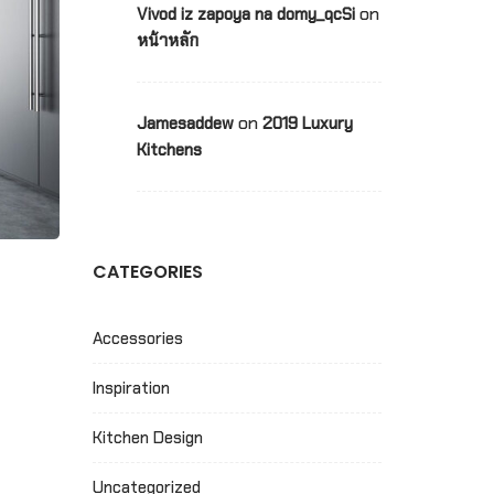
on
Vivod iz zapoya na domy_qcSi
หน้าหลัก
on
Jamesaddew
2019 Luxury
Kitchens
CATEGORIES
Accessories
Inspiration
Kitchen Design
Uncategorized