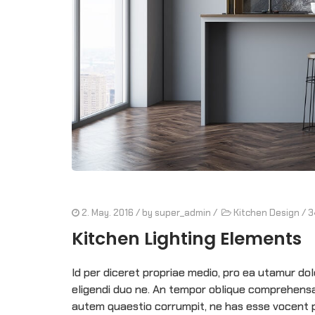
2. May. 2016
/ by
super_admin
/
Kitchen Design
/
3
Kitchen Lighting Elements
Id per diceret propriae medio, pro ea utamur d
eligendi duo ne. An tempor oblique comprehensam
autem quaestio corrumpit, ne has esse vocent p